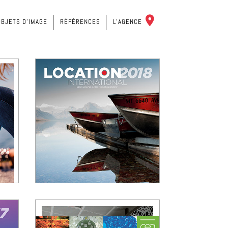
C
OBJETS D’IMAGE
RÉFÉRENCES
L’AGENCE
O
N
T
A
C
T