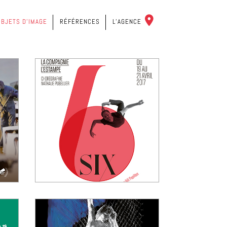
C
OBJETS D’IMAGE
RÉFÉRENCES
L’AGENCE
O
N
T
A
C
T