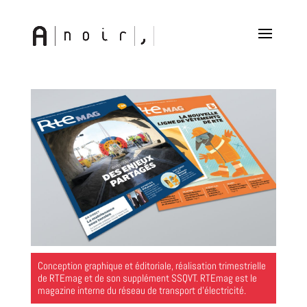
Conception graphique et éditoriale, réalisation trimestrielle
de RTEmag et de son supplément SSQVT. RTEmag est le
magazine interne du réseau de transport d’électricité.