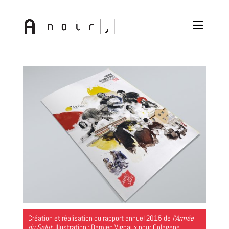
Création et réalisation du rapport annuel 2015 de
l’Armée
du Salut.
Illustration : Damien Vignaux pour Colagene.