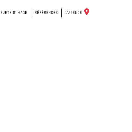
C
OBJETS D’IMAGE
RÉFÉRENCES
L’AGENCE
O
N
T
A
C
T