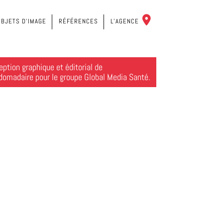
C
OBJETS D’IMAGE
RÉFÉRENCES
L’AGENCE
O
N
T
ption graphique et éditorial de
domadaire pour le groupe Global Media Santé.
A
C
T